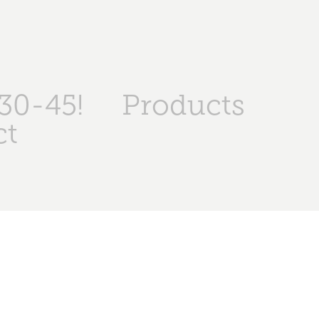
30-45!
Products
ct