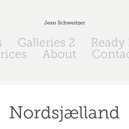
Jean Schweitzer
s
Galleries 2
Ready 
rices
About
Conta
Nordsjælland